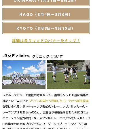
OKINAWA（7月31日～8月2日）
NAGO（8月4日～8月6日）
KYOTO（8月8日～8月10日）
詳細は各ラウンドのバナーをタップ！
-RMF clinics-
クリニックについて
レアル・マドリード財団が考案をした、指導メソッドを基に構築さ
れたトレーニングを
スペイン本国から招聘したコーチから直接指導
を受けられる、サマーキャンプ形式のトレーニング。サッカーのト
レーニングはもちろんのこと、自主性や積極性を育むためにコミュ
ニケーション能力の向上や、メンタルトレーニングも取り入れた、3
日間集中の短期型プログラム。リーダーシップ、チームワーク、尊