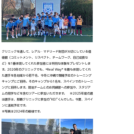
クリニックを通して、レアル・マドリード財団が大切にしている価
値観（コミットメント、リスペクト、チームワーク、自己成長な
ど）を1番体現してくれた参加者には特別な体験をプレゼントしま
す。2026年のクリニックでも、❝Real Way❞ を最も体現してくれ
た選手を各地域から若干名、今冬に沖縄で開催予定のトレーニング
キャンプにご招待。そのキャンプから1名を、スペインでのトレーニ
ングに招待します。現地チームとの合同練習への参加や、スタジア
ムの見学などを含むツアーに参加いただきます。 ※2025年度の選
出選手は、那覇クリニックに参加の“KEI”くんでした。今夏、スペイ
ンに渡航予定です。
​※写真は2024年の模様です。