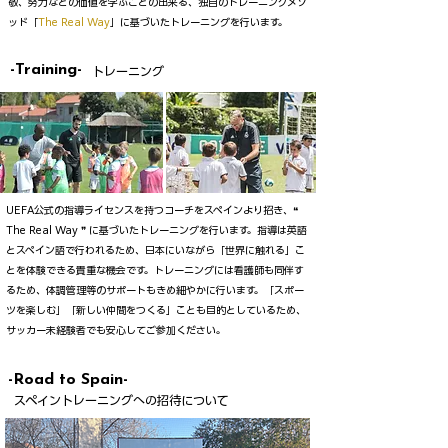
敬、努力などの価値を学ぶことの出来る、独自のトレーニングメソ
ッド「
The Real Way
」に基づいたトレーニングを行います。
-Training-
トレーニング
UEFA公式の指導ライセンスを持つコーチをスペインより招き、❝
The Real Way ❞ に基づいたトレーニングを行います。指導は英語
とスペイン語で行われるため、日本にいながら「世界に触れる」こ
とを体験できる貴重な機会です。トレーニングには看護師も同伴す
るため、体調管理等のサポートもきめ細やかに行います。「スポー
ツを楽しむ」「新しい仲間をつくる」ことも目的としているため、
サッカー未経験者でも安心してご参加ください。
-Road to Spain-
スペイントレーニングへの招待について