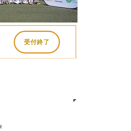
受付終了
 名護ラウンド
※