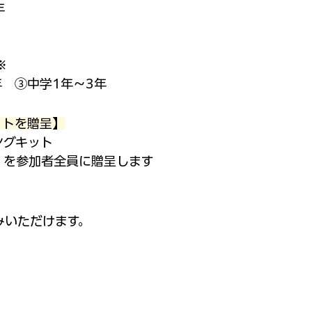
年
※
年 ③中学1年～3年
ットを贈呈】
ングキット
）を
参加者全員に贈呈します
みいただけます。